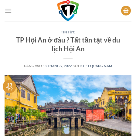
Bỏ
qua
nội
dung
TIN TỨC
TP Hội An ở đâu ? Tất tần tật về du
lịch Hội An
ĐĂNG VÀO
13 THÁNG 9, 2022
BỞI
TOP 1 QUẢNG NAM
13
Th9