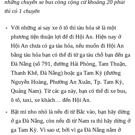
những chuyến xe bus công cộng cứ khoảng 20 phút
thì có 1 chuyến
Với những ai say xe ô tô thì tàu hỏa sẽ là một
phương tiện thuận lợi để đi Hội An. Hiện nay ở
Hội An chưa có ga tàu hỏa, nếu muốn đi Hội An
bằng tàu hỏa bạn có thể đi từ ga tàu chỗ bạn đến ga
Đà Nẵng (số 791, đường Hải Phòng, Tam Thuận,
Thanh Khê, Đà Nẵng) hoặc ga Tam Kỳ (đường
Nguyễn Hoàng, Phường An Xuân, Tp. Tam Kỳ,
Quảng Nam). Từ các ga này, bạn có thể đi xe bus,
ô tô, taxi, xe khách… đến Hội An.
Bật mí nho nhỏ là nếu đi từ Bắc vào, bạn hãy dừng
ở ga Đà Nẵng, còn nếu đi từ Nam ra thì hãy dừng ở
ga Tam Kỳ. Vì sao ư, bởi vì ga Đà Nẵng nằm ở