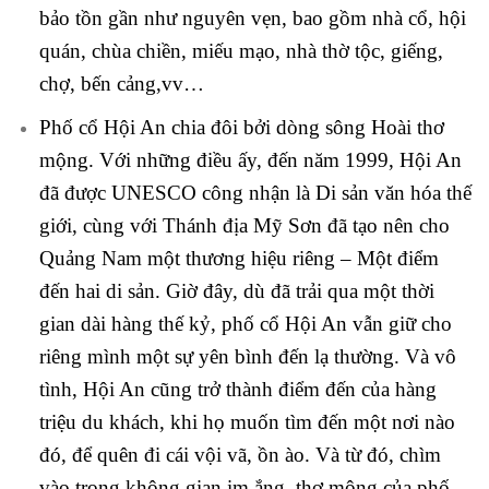
bảo tồn gần như nguyên vẹn, bao gồm nhà cổ, hội
quán, chùa chiền, miếu mạo, nhà thờ tộc, giếng,
chợ, bến cảng,vv…
Phố cổ Hội An chia đôi bởi dòng sông Hoài thơ
mộng. Với những điều ấy, đến năm 1999, Hội An
đã được UNESCO công nhận là Di sản văn hóa thế
giới, cùng với Thánh địa Mỹ Sơn đã tạo nên cho
Quảng Nam một thương hiệu riêng – Một điểm
đến hai di sản. Giờ đây, dù đã trải qua một thời
gian dài hàng thế kỷ, phố cổ Hội An vẫn giữ cho
riêng mình một sự yên bình đến lạ thường. Và vô
tình, Hội An cũng trở thành điểm đến của hàng
triệu du khách, khi họ muốn tìm đến một nơi nào
đó, để quên đi cái vội vã, ồn ào. Và từ đó, chìm
vào trong không gian im ắng, thơ mộng của phố