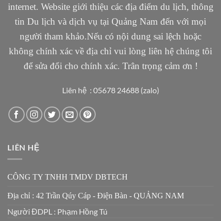
internet. Website giới thiệu các địa điểm du lịch, thông
tin Du lịch và dịch vụ tại Quảng Nam đến với mọi
người tham khảo.Nếu có nội dung sai lệch hoặc
không chính xác về địa chỉ vui lòng liên hệ chúng tôi
để sửa đổi cho chính xác. Trân trọng cảm ơn !
Liên hệ : 05678 24688 (zalo)
LIÊN HỆ
CÔNG TY TNHH TMDV DBTECH
Địa chỉ : 42 Trần Qúy Cáp - Điện Bàn - QUẢNG NAM
Người ĐDPL : Phạm Hồng Tú