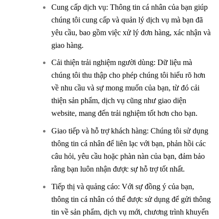
Cung cấp dịch vụ: Thông tin cá nhân của bạn giúp
chúng tôi cung cấp và quản lý dịch vụ mà bạn đã
yêu cầu, bao gồm việc xử lý đơn hàng, xác nhận và
giao hàng.
Cải thiện trải nghiệm người dùng: Dữ liệu mà
chúng tôi thu thập cho phép chúng tôi hiểu rõ hơn
về nhu cầu và sự mong muốn của bạn, từ đó cải
thiện sản phẩm, dịch vụ cũng như giao diện
website, mang đến trải nghiệm tốt hơn cho bạn.
Giao tiếp và hỗ trợ khách hàng: Chúng tôi sử dụng
thông tin cá nhân để liên lạc với bạn, phản hồi các
câu hỏi, yêu cầu hoặc phàn nàn của bạn, đảm bảo
rằng bạn luôn nhận được sự hỗ trợ tốt nhất.
Tiếp thị và quảng cáo: Với sự đồng ý của bạn,
thông tin cá nhân có thể được sử dụng để gửi thông
tin về sản phẩm, dịch vụ mới, chương trình khuyến