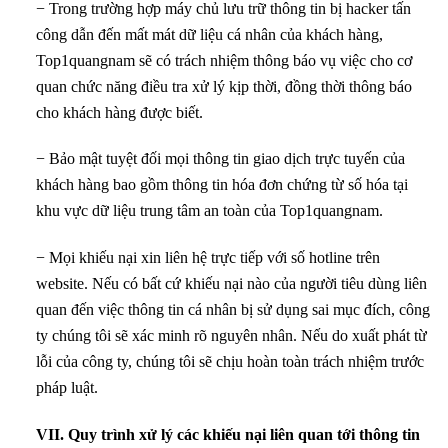
− Trong trường hợp máy chủ lưu trữ thông tin bị hacker tấn
công dẫn đến mất mát dữ liệu cá nhân của khách hàng,
Top1quangnam sẽ có trách nhiệm thông báo vụ việc cho cơ
quan chức năng điều tra xử lý kịp thời, đồng thời thông báo
cho khách hàng được biết.
− Bảo mật tuyệt đối mọi thông tin giao dịch trực tuyến của
khách hàng bao gồm thông tin hóa đơn chứng từ số hóa tại
khu vực dữ liệu trung tâm an toàn của Top1quangnam.
− Mọi khiếu nại xin liên hệ trực tiếp với số hotline trên
website. Nếu có bất cứ khiếu nại nào của người tiêu dùng liên
quan đến việc thông tin cá nhân bị sử dụng sai mục đích, công
ty chúng tôi sẽ xác minh rõ nguyên nhân. Nếu do xuất phát từ
lỗi của công ty, chúng tôi sẽ chịu hoàn toàn trách nhiệm trước
pháp luật.
VII. Quy trình xử lý các khiếu nại liên quan tới thông tin