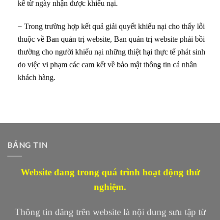
kể từ ngày nhận được khiếu nại.
− Trong trường hợp kết quả giải quyết khiếu nại cho thấy lỗi
thuộc về Ban quản trị website, Ban quản trị website phải bồi
thường cho người khiếu nại những thiệt hại thực tế phát sinh
do việc vi phạm các cam kết về bảo mật thông tin cá nhân
khách hàng.
BẢNG TIN
Website đang trong quá trình hoạt động thử
nghiệm.
Thông tin đăng trên website là nội dung sưu tập từ