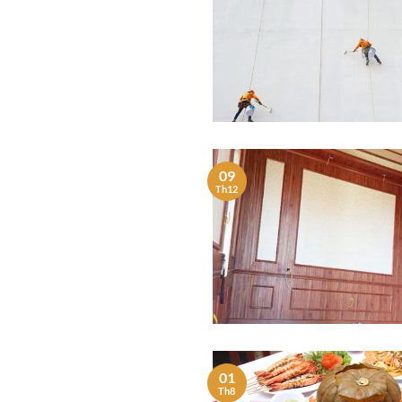
09
Th12
01
Th8