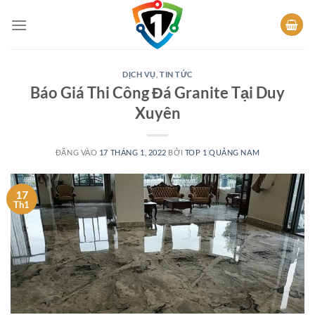
Bỏ
qua
nội
dung
DỊCH VỤ
,
TIN TỨC
Báo Giá Thi Công Đá Granite Tại Duy
Xuyên
ĐĂNG VÀO
17 THÁNG 1, 2022
BỞI
TOP 1 QUẢNG NAM
17
Th1