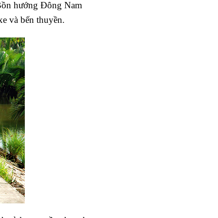
u Bồn hướng Đông Nam
xe và bến thuyền.