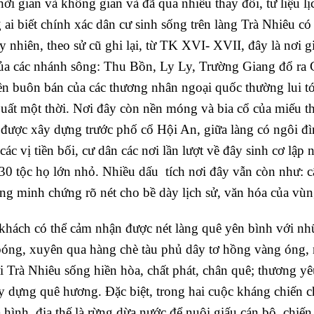
i gian và không gian và đã qua nhiều thay đổi, tư liệu lị
ai biết chính xác dân cư sinh sống trên làng Trà Nhiêu có 
y nhiên, theo sử cũ ghi lại, từ TK XVI- XVII, đây là nơi 
 của các nhánh sông: Thu Bồn, Ly Ly, Trường Giang đổ ra
n buôn bán của các thương nhân ngoại quốc thường lui tớ
m uất một thời. Nơi đây còn nền móng và bia cổ của miếu
được xây dựng trước phố cổ Hội An, giữa làng có ngôi đì
c vị tiền bối, cư dân các nơi lần lượt về đây sinh cơ lập
 30 tộc họ lớn nhỏ. Nhiều dấu tích nơi đây vẫn còn như: c
minh chứng rõ nét cho bề dày lịch sử, văn hóa của vùng
hách có thể cảm nhận được nét làng quê yên bình với n
 bóng, xuyên qua hàng chè tàu phủ dây tơ hồng vàng óng,
ời Trà Nhiêu sống hiền hòa, chất phát, chân quê; thương y
y dựng quê hương. Đặc biệt, trong hai cuộc kháng chiến 
 hình, địa thế là rừng dừa nước để nuôi giấu cán bộ, chiế