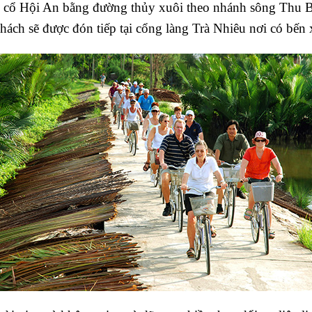
hị cổ Hội An bằng đường thủy xuôi theo nhánh sông Th
ch sẽ được đón tiếp tại cổng làng Trà Nhiêu nơi có bến 