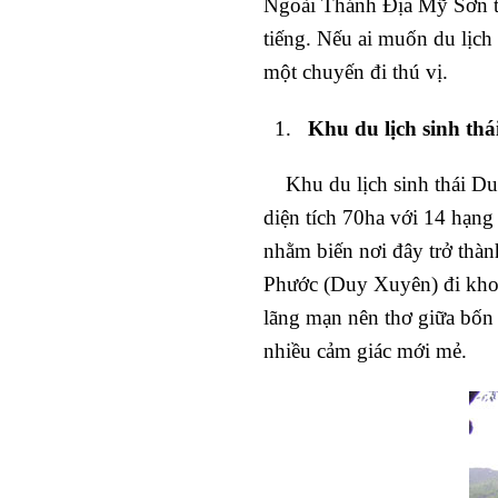
Ngoài Thánh Địa Mỹ Sơn th
tiếng. Nếu ai muốn du lịc
một chuyến đi thú vị.
1.
Khu du lịch sinh th
Khu du lịch sinh thái Duy
diện tích 70ha với 14 hạng
nhằm biến nơi đây trở thàn
Phước (Duy Xuyên) đi kho
lãng mạn nên thơ giữa bốn 
nhiều cảm giác mới mẻ.