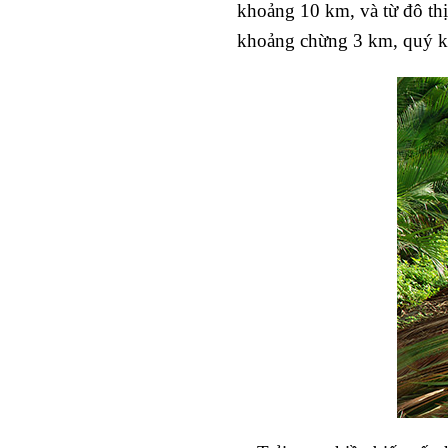
khoảng 10 km, và từ đô t
khoảng chừng 3 km, quý khá