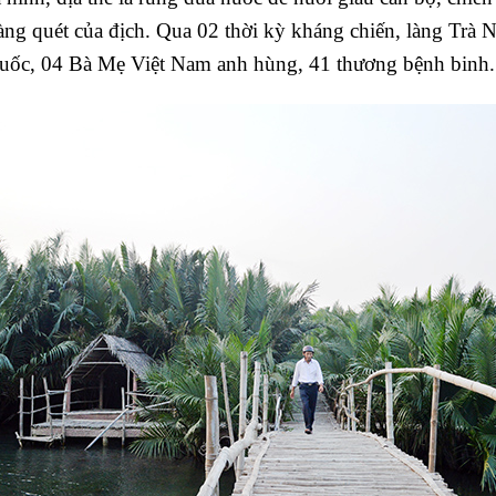
càng quét của địch. Qua 02 thời kỳ kháng chiến, làng Trà 
quốc, 04 Bà Mẹ Việt Nam anh hùng, 41 thương bệnh binh