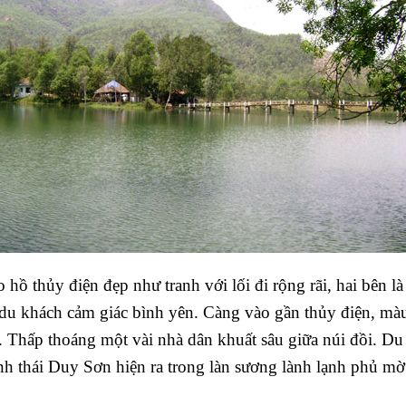
thủy điện đẹp như tranh với lối đi rộng rãi, hai bên là
du khách cảm giác bình yên. Càng vào gần thủy điện, mà
. Thấp thoáng một vài nhà dân khuất sâu giữa núi đồi. D
inh thái Duy Sơn hiện ra trong làn sương lành lạnh phủ mờ