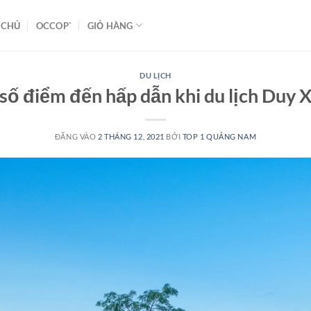
 CHỦ
OCCOP`
GIỎ HÀNG
DU LỊCH
số điểm đến hấp dẫn khi du lịch Duy 
ĐĂNG VÀO
2 THÁNG 12, 2021
BỞI
TOP 1 QUẢNG NAM