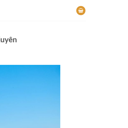
Xuyên