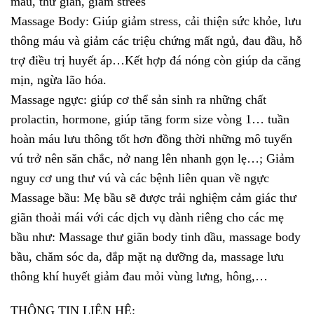
máu, thư giãn, giảm strees
Massage Body: Giúp giảm stress, cải thiện sức khỏe, lưu
thông máu và giảm các triệu chứng mất ngủ, đau đầu, hỗ
trợ điều trị huyết áp…Kết hợp đá nóng còn giúp da căng
mịn, ngừa lão hóa.
Massage ngực: giúp cơ thể sản sinh ra những chất
prolactin, hormone, giúp tăng form size vòng 1… tuần
hoàn máu lưu thông tốt hơn đồng thời những mô tuyến
vú trở nên săn chắc, nở nang lên nhanh gọn lẹ…; Giảm
nguy cơ ung thư vú và các bệnh liên quan về ngực
Massage bầu: Mẹ bầu sẽ được trải nghiệm cảm giác thư
giãn thoải mái với các dịch vụ dành riêng cho các mẹ
bầu như: Massage thư giãn body tinh dầu, massage body
bầu, chăm sóc da, đắp mặt nạ dưỡng da, massage lưu
thông khí huyết giảm đau mỏi vùng lưng, hông,…
THÔNG TIN LIÊN HỆ: