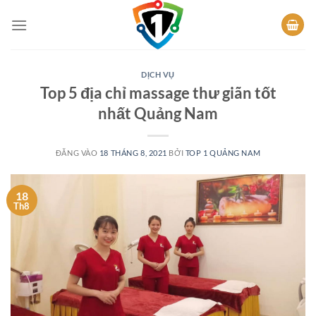
Bỏ
qua
nội
dung
DỊCH VỤ
Top 5 địa chỉ massage thư giãn tốt
nhất Quảng Nam
ĐĂNG VÀO
18 THÁNG 8, 2021
BỞI
TOP 1 QUẢNG NAM
18
Th8