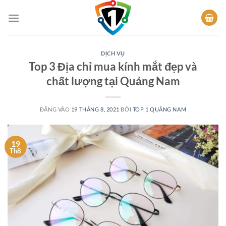
Bỏ
qua
nội
dung
DỊCH VỤ
Top 3 Địa chỉ mua kính mắt đẹp và
chất lượng tại Quảng Nam
ĐĂNG VÀO
19 THÁNG 8, 2021
BỞI
TOP 1 QUẢNG NAM
19
Th8