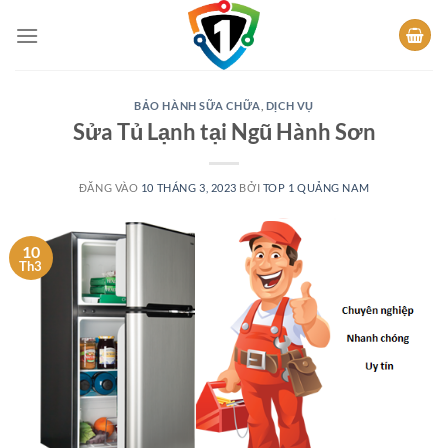
Bỏ
qua
nội
dung
BẢO HÀNH SỮA CHỮA
,
DỊCH VỤ
Sửa Tủ Lạnh tại Ngũ Hành Sơn
ĐĂNG VÀO
10 THÁNG 3, 2023
BỞI
TOP 1 QUẢNG NAM
10
Th3