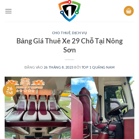
Bỏ
qua
nội
dung
CHO THUÊ
,
DỊCH VỤ
Bảng Giá Thuê Xe 29 Chỗ Tại Nông
Sơn
ĐĂNG VÀO
26 THÁNG 8, 2023
BỞI
TOP 1 QUẢNG NAM
26
Th8