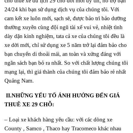
cho thuê xe du lịch 29 chỗ đời mới uy tín, hỗ trợ bạn
24/24 khi bạn sử dụng dịch vụ của chúng tôi. Với
cam kết xe luôn mới, sạch sẽ, được bảo trì bảo dưỡng
thường xuyên cùng đội ngũ tài xế vui vẻ, nhiệt tình
dày dặn kinh nghiệm, tata cả xe của chúng tôi đều là
xe dời mới, chỉ sử dụng xe 5 năm trở lại đảm bảo cho
bạn chuyến di thoải mái, an toàn và xứng đáng với
ngân sách bạn bỏ ra nhất. So với chất lượng chúng tôi
mạng lại, thì giá thành của chúng tôi đảm bảo rẻ nhất
Quảng Nam.
II.NHỮNG YẾU TỐ ẢNH HƯỞNG ĐẾN GIÁ
THUÊ XE 29 CHỖ:
– Loại xe khách hàng yêu cầu: với các dòng xe
County , Samco , Thaco hay Tracomeco khác nhau