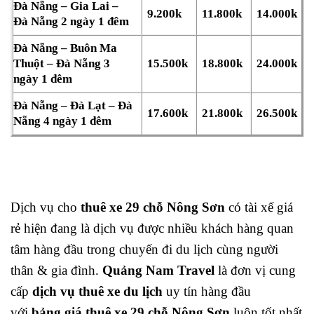
Đà Nẵng – Gia Lai –
9.200k
11.800k
14.000k
Đà Nẵng 2 ngày 1 đêm
Đà Nẵng – Buôn Ma
Thuột – Đà Nẵng 3
15.500k
18.800k
24.000k
ngày 1 đêm
Đà Nẵng – Đà Lạt – Đà
17.600k
21.800k
26.500k
Nẵng 4 ngày 1 đêm
Dịch vụ cho
thuê xe 29 chỗ Nông Sơn
có tài xế giá
rẻ hiện đang là dịch vụ được nhiều khách hàng quan
tâm hàng đầu trong chuyến đi du lịch cùng người
thân & gia đình.
Quảng Nam Travel
là đơn vị cung
cấp
dịch vụ thuê xe du lịch
uy tín hàng đầu
với
bảng giá thuê xe 29 chỗ Nông Sơn
luôn tốt nhất