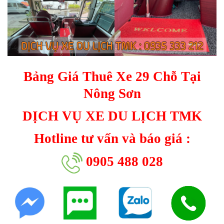
Bảng Giá Thuê Xe 29 Chỗ Tại
Nông Sơn
DỊCH VỤ XE DU LỊCH TMK
Hotline tư vấn và báo giá :
0905 488 028