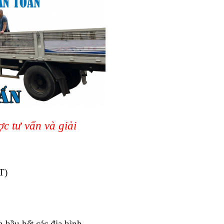
c tư vấn và giải
T)
 hầu hết các địa hình.