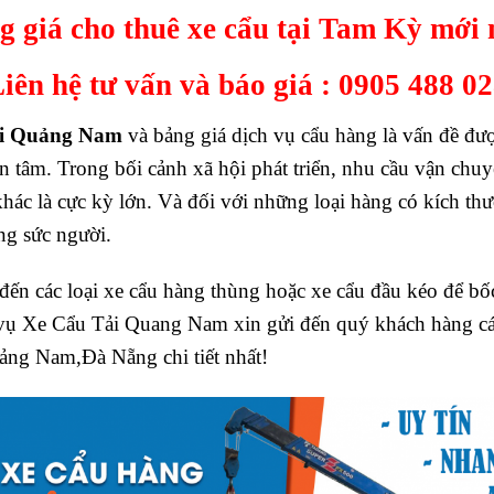
g giá cho thuê xe cẩu tại Tam Kỳ mới 
iên hệ tư vấn và báo giá :
0905 488 0
tại Quảng Nam
và bảng giá dịch vụ cẩu hàng là vấn đề đượ
n tâm. Trong bối cảnh xã hội phát triển, nhu cầu vận ch
 khác là cực kỳ lớn. Và đối với những loại hàng có kích thướ
ng sức người.
ến các loại xe cẩu hàng thùng hoặc xe cẩu đầu kéo để b
 vụ Xe Cẩu Tải Quang Nam xin gửi đến quý khách hàng các
uảng Nam,Đà Nẵng chi tiết nhất!