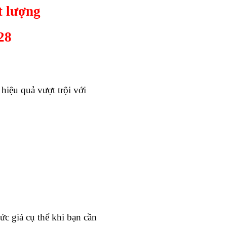
t lượng
28
hiệu quả vượt trội với
c giá cụ thể khi bạn cần