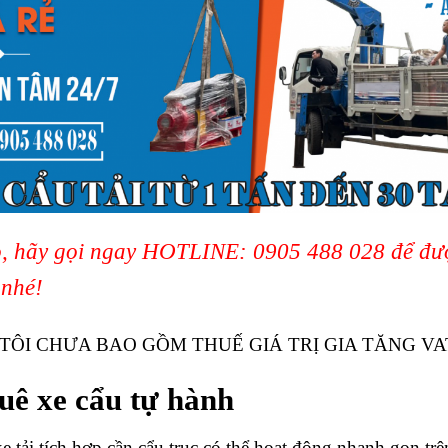
o, hãy gọi ngay HOTLINE:
0905 488 028
để đượ
 nhé!
TÔI CHƯA BAO GỒM THUẾ GIÁ TRỊ GIA TĂNG VA
uê xe cẩu tự hành
tải tích hợp cần cẩu trục có thể hoạt động nhanh gọn trên