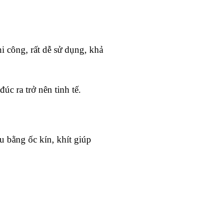
i công, rất dễ sử dụng, khả
úc ra trở nên tinh tế.
u bằng ốc kín, khít giúp