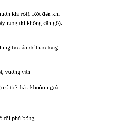
uôn khi rót). Rót đến khi
y rung thì khồng cần gõ).
 dùng bộ cảo để tháo lòng
ét, vuông vắn
) có thể tháo khuôn ngoài.
hô rồi phủ bóng.