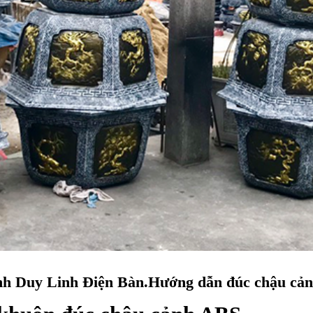
nh Duy Linh Điện Bàn
.Hướng dẫn đúc chậu cả