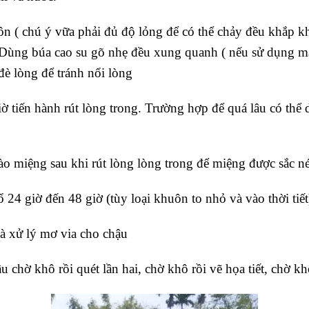
n ( chú ý vữa phải đủ độ lỏng để có thể chảy đều khắp kh
Dùng búa cao su gõ nhẹ đều xung quanh ( nếu sử dụng má
è lòng để tránh nổi lòng
iờ tiến hành rút lòng trong. Trường hợp để quá lâu có thể
o miệng sau khi rút lòng lòng trong để miệng được sắc n
 24 giờ đến 48 giờ (tùy loại khuôn to nhỏ và vào thời tiết
à xử lý mơ via cho chậu
 chờ khô rồi quét lần hai, chờ khô rồi vẽ họa tiết, chờ k