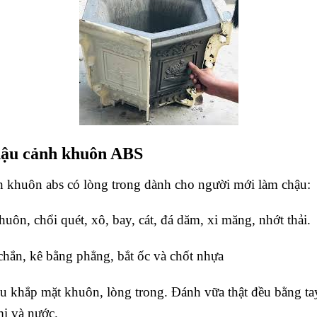
hậu cảnh khuôn ABS
h khuôn abs có lòng trong dành cho người mới làm chậu:
uôn, chổi quét, xô, bay, cát, đá dăm, xi măng, nhớt thải.
hắn, kê bằng phẳng, bắt ốc và chốt nhựa
ều khắp mặt khuôn, lòng trong. Đánh vữa thật đều bằng ta
mi và nước.