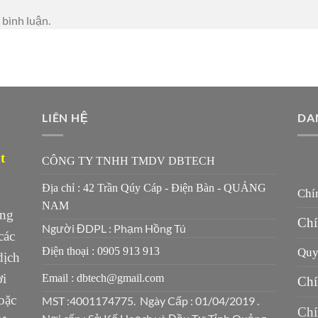
 bình luận.
LIÊN HỆ
DA
t
CÔNG TY TNHH TMDV DBTECH
Địa chỉ : 42 Trần Qúy Cáp - Điện Bàn - QUẢNG
Chí
NAM
ung
Chí
Người ĐDPL : Phạm Hồng Tú
các
Điện thoại : 0905 913 913
Quy 
dịch
ời
Email : dbtech@gmail.com
Chí
oặc
MST :4001174775. Ngày Cấp : 01/04/2019 .
Chí