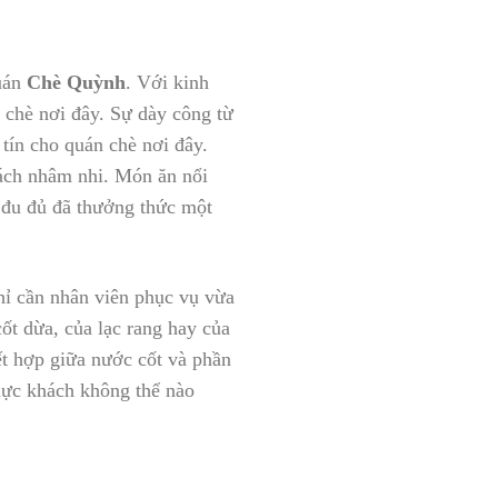
uán
Chè Quỳnh
. Với kinh
 chè nơi đây. Sự dày công từ
 tín cho quán chè nơi đây.
hách nhâm nhi. Món ăn nổi
 đu đủ đã thưởng thức một
hỉ cần nhân viên phục vụ vừa
ốt dừa, của lạc rang hay của
t hợp giữa nước cốt và phần
thực khách không thể nào