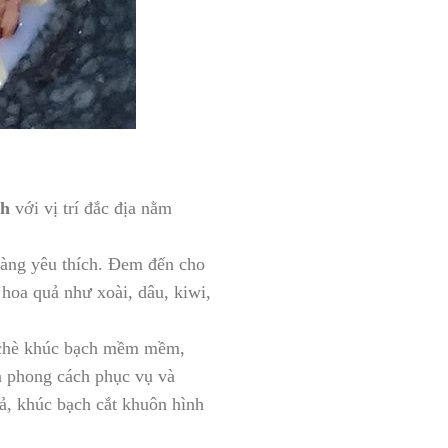
ch
với vị trí đắc địa nằm
 hàng yêu thích. Đem đến cho
hoa quả như xoài, dâu, kiwi,
t chè khúc bạch mềm mềm,
à phong cách phục vụ và
uả, khúc bạch cắt khuôn hình