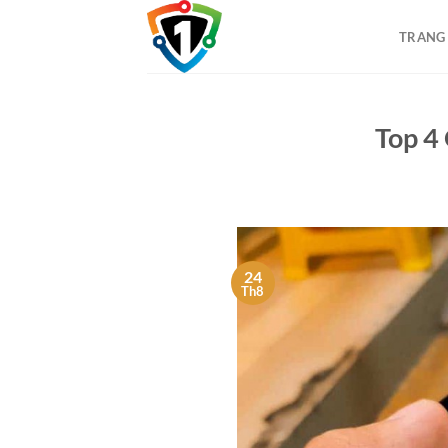
Bỏ
qua
TRANG
nội
dung
Top 4
24
Th8