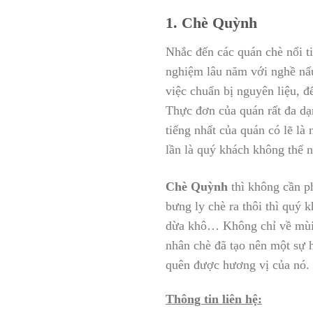
1. Chè Quỳnh
Nhắc đến các quán chè nổi 
nghiệm lâu năm với nghề nấu
việc chuẩn bị nguyên liệu, đ
Thực đơn của quán rất đa dạ
tiếng nhất của quán có lẽ l
lần là quý khách không thể 
Chè Quỳnh
thì không cần p
bưng ly chè ra thôi thì quý 
dừa khô… Không chỉ về mùi 
nhân chè đã tạo nên một sự 
quên được hương vị của nó.
Thông tin liên hệ: