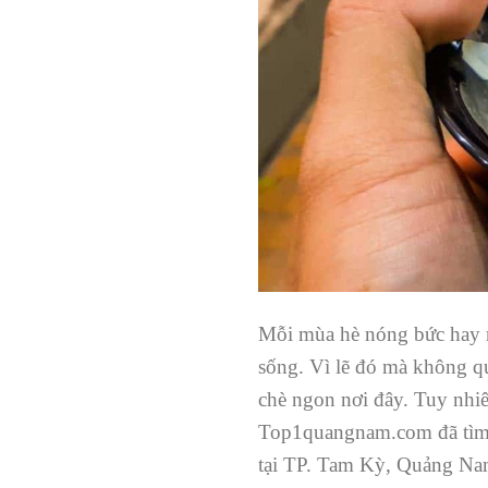
Mỗi mùa hè nóng bức hay m
sống. Vì lẽ đó mà không q
chè ngon nơi đây. Tuy nhiê
Top1quangnam.com đã tìm h
tại TP. Tam Kỳ, Quảng Na