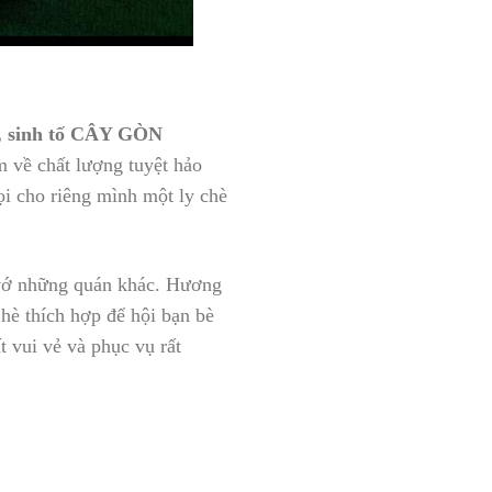
, sinh tố CÂY GÒN
m về chất lượng tuyệt hảo
ọi cho riêng mình một ly chè
o vớ những quán khác. Hương
 hè thích hợp để hội bạn bè
 vui vẻ và phục vụ rất