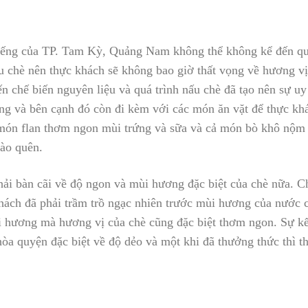
tiếng của TP. Tam Kỳ, Quảng Nam không thể không kể đến q
 chè nên thực khách sẽ không bao giờ thất vọng về hương vị
ến chế biến nguyên liệu và quá trình nấu chè đã tạo nên sự uy
ng và bên cạnh đó còn đi kèm với các món ăn vặt để thực k
à món flan thơm ngon mùi trứng và sữa và cả món bò khô nộm
nào quên.
hải bàn cãi về độ ngon và mùi hương đặc biệt của chè nữa. C
khách đã phải trầm trồ ngạc nhiên trước mùi hương của nước c
hương mà hương vị của chè cũng đặc biệt thơm ngon. Sự kế
hòa quyện đặc biệt về độ dẻo và một khi đã thưởng thức thì 