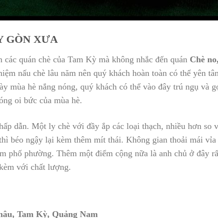
CÂY GÒN XƯA
đến các quán chè của Tam Kỳ mà không nhắc đến quán
Chè no
hiệm nấu chè lâu năm nên quý khách hoàn toàn có thể yên tâ
ày mùa hè nắng nóng, quý khách có thể vào đây trú ngụ và g
nóng oi bức của mùa hè.
 hấp dẫn. Một ly chè với đầy ắp các loại thạch, nhiều hơn s
thì béo ngậy lại kèm thêm mít thái. Không gian thoải mái vỉa
m phố phường. Thêm một điểm cộng nữa là anh chủ ở đây rất
 kèm với chất lượng.
 Châu, Tam Kỳ, Quảng Nam