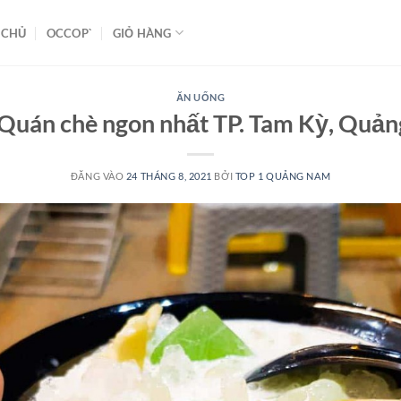
 CHỦ
OCCOP`
GIỎ HÀNG
ĂN UỐNG
 Quán chè ngon nhất TP. Tam Kỳ, Quả
ĐĂNG VÀO
24 THÁNG 8, 2021
BỞI
TOP 1 QUẢNG NAM