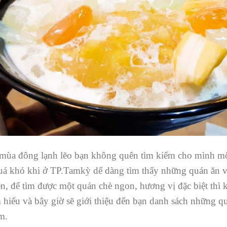
ùa đông lạnh lẽo bạn không quên tìm kiếm cho mình một 
uá khó khi ở TP.Tamkỳ dể dàng tìm thấy những quán ăn vặ
n, để tìm được một quán chè ngon, hương vị đặc biệt thì 
iểu và bây giờ sẽ giới thiệu đến bạn danh sách những q
m.