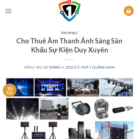
Bỏ
qua
nội
dung
ÂM NHẠC
Cho Thuê Âm Thanh Ánh Sáng Sân
Khấu Sự Kiện Duy Xuyên
ĐĂNG VÀO
10 THÁNG 5, 2022
BỞI
TOP 1 QUẢNG NAM
10
Th5