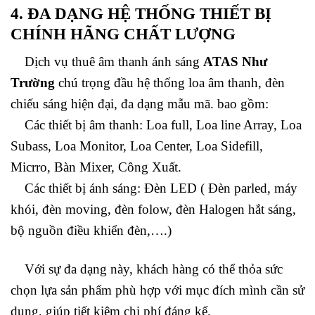
4. ĐA DẠNG HỆ THỐNG THIẾT BỊ
CHÍNH HÃNG CHẤT LƯỢNG
Dịch vụ thuê âm thanh ánh sáng
ATAS Như
Trường
chú trọng đầu hệ thống loa âm thanh, đèn
chiếu sáng hiện đại, đa dạng mẫu mã. bao gồm:
Các thiết bị âm thanh: Loa full, Loa line Array, Loa
Subass, Loa Monitor, Loa Center, Loa Sidefill,
Micrro, Bàn Mixer, Công Xuất.
Các thiết bị ánh sáng: Đèn LED ( Đèn parled, máy
khói, đèn moving, đèn folow, đèn Halogen hắt sáng,
bộ nguồn điều khiển đèn,….)
Với sự đa dạng này, khách hàng có thể thỏa sức
chọn lựa sản phẩm phù hợp với mục đích mình cần sử
dụng, giúp tiết kiệm chi phí đáng kể.