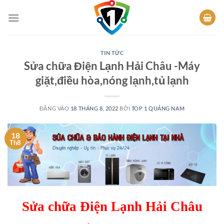
Bỏ
qua
nội
dung
TIN TỨC
Sửa chữa Điện Lạnh Hải Châu -Máy
giặt,điều hòa,nóng lạnh,tủ lạnh
ĐĂNG VÀO
18 THÁNG 8, 2022
BỞI
TOP 1 QUẢNG NAM
18
Th8
Sửa chữa Điện Lạnh Hải Châu