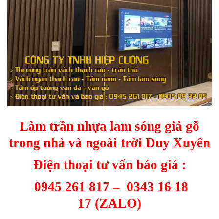
Làm trần nhựa lam sóng giả gỗ
trong nhà và ngoài trời Duy Xuyên
Điện thoại tư vấn báo giá :
0945 261 817
–
0343 16 18
17
(ZALO)