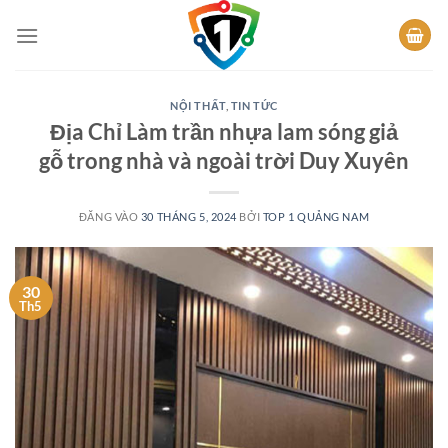
Bỏ
qua
nội
dung
NỘI THẤT
,
TIN TỨC
Địa Chỉ Làm trần nhựa lam sóng giả
gỗ trong nhà và ngoài trời Duy Xuyên
ĐĂNG VÀO
30 THÁNG 5, 2024
BỞI
TOP 1 QUẢNG NAM
30
Th5