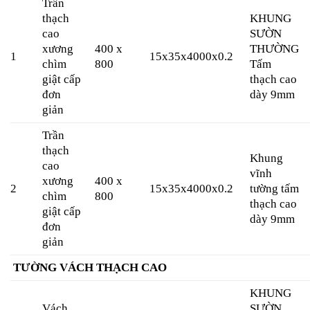
Trần
thạch
KHUNG
cao
SƯỜN
xương
400 x
THƯỜNG
1
15x35x4000x0.2
chìm
800
Tấm
giật cấp
thạch cao
đơn
dày 9mm
giản
Trần
thạch
Khung
cao
vĩnh
xương
400 x
2
15x35x4000x0.2
tường tấm
chìm
800
thạch cao
giật cấp
dày 9mm
đơn
giản
TƯỜNG VÁCH THẠCH CAO
KHUNG
Vách
SƯỜN