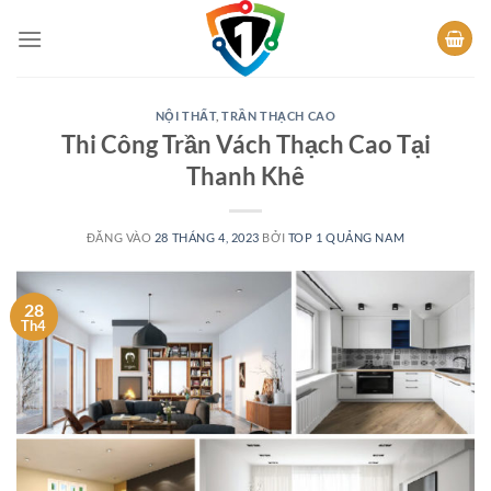
Bỏ
qua
nội
dung
NỘI THẤT
,
TRẦN THẠCH CAO
Thi Công Trần Vách Thạch Cao Tại
Thanh Khê
ĐĂNG VÀO
28 THÁNG 4, 2023
BỞI
TOP 1 QUẢNG NAM
28
Th4