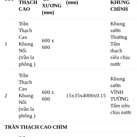
THẠCH
(mm)
KHUNG
XƯƠNG
CAO
CHÍNH
(mm)
Trần
Khung
Thạch
sườn
Cao
Thường
600 x
1
Khung
Tấm
600
Nổi
thạch
(trần la
siêu chịu
phông )
nước
Trần
Khung
Thạch
sườn
Cao
600 x
VĨNH
2
Khung
15x35x4000x0.15
600
TƯỜNG
Nổi
Tấm siêu
(trần la
chịu nước
phông )
TRẦN THẠCH CAO CHÌM