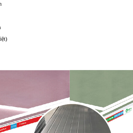
n
m
ệt)