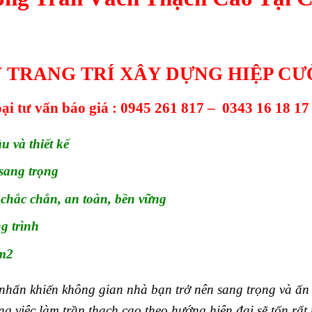
 TRANG TRÍ XÂY DỰNG HIỆP C
ại tư vấn báo giá :
0945 261 817
–
0343 16 18 17
 và thiết kế
sang trọng
chắc chắn, an toàn, bền vững
g trình
/m2
 nhấn khiến không gian nhà bạn trở nên sang trọng và ấn
g việc làm trần thạch cao theo hướng hiện đại sẽ tốn rất 