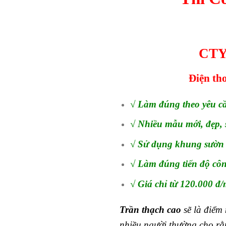
CTY
Điện tho
√ Làm đúng theo yêu cầu
√ Nhiều mẫu mới, đẹp, 
√ Sử dụng khung sườn 
√ Làm đúng tiến độ côn
√ Giá chỉ từ 120.000 đ
Trần thạch cao
sẽ là điểm
nhiều người thường cho rằn