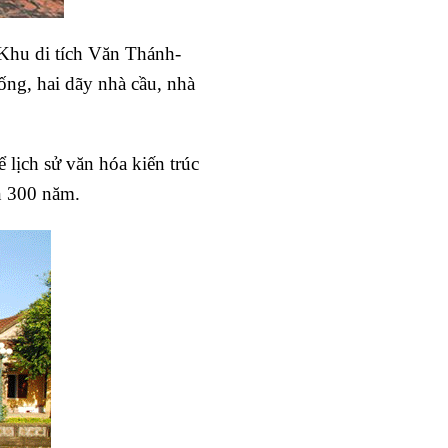
hu di tích Văn Thánh-
ống, hai dãy nhà cầu, nhà
 lịch sử văn hóa kiến trúc
ơn 300 năm.