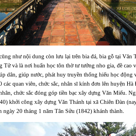
 cũng như nội dung còn lưu lại trên bia đá, bia gỗ tại Vă
Tử và là nơi huấn học tôn thờ tư tưởng nho gia, đề cao vi
iúp dân, giúp nước, phát huy truyền thống hiếu học động 
0 các quan viên, chức sắc, nhân sĩ kính đơn lên huyện H
 nhân, chức sắc đóng góp tiền bạc xây dựng Văn Miếu. N
40) khởi công xây dựng Văn Thánh tại xã Chiên Đàn (na
n ngày 20 tháng 1 năm Tân Sửu (1842) khánh thành.