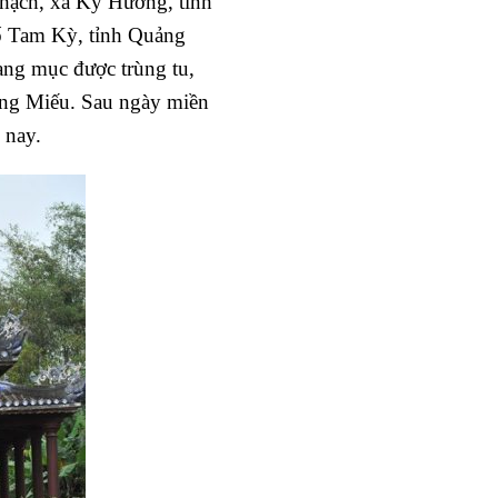
hạch, xã Kỳ Hương, tỉnh
ố Tam Kỳ, tỉnh Quảng
ng mục được trùng tu,
hổng Miếu. Sau ngày miền
 nay.