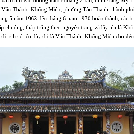
c và di dời vào hướng nam khoảng 2 km, thuộc làng Mỹ T
hu Văn Thánh- Khổng Miếu, phường Tân Thạnh, thành ph
áng 5 năm 1963 đến tháng 6 năm 1970 hoàn thành, các hạ
áp chuông, tháp trống theo nguyên trạng và lấy tên là K
 di tích có tên đầy đủ là Văn Thánh- Khổng Miếu cho đến