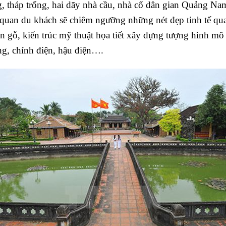
g, tháp trống, hai dãy nhà cầu, nhà cổ dân gian Quảng Na
uan du khách sẽ chiêm ngưỡng những nét đẹp tinh tế qu
iện gỗ, kiến trúc mỹ thuật họa tiết xây dựng tượng hình mô 
ng, chính điện, hậu điện….