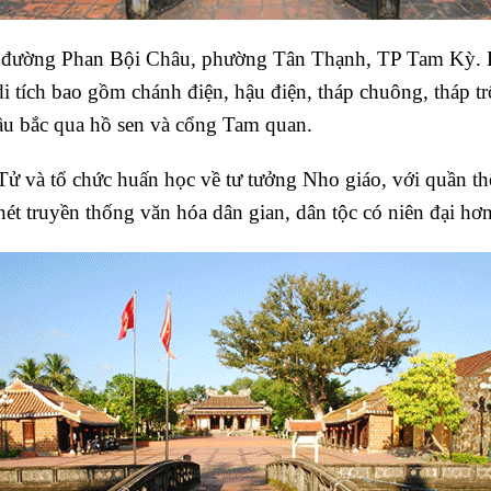
đường Phan Bội Châu, phường Tân Thạnh, TP Tam Kỳ. K
 tích bao gồm chánh điện, hậu điện, tháp chuông, tháp tr
u bắc qua hồ sen và cổng Tam quan.
ử và tổ chức huấn học về tư tưởng Nho giáo, với quần thể
 nét truyền thống văn hóa dân gian, dân tộc có niên đại h