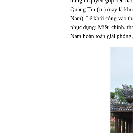
đứng ra quyên góp tiền bạ
Quảng Tín (cũ) (nay là k
Nam). Lễ khởi công vào th
phục dựng: Miếu chính, th
Nam hoàn toàn giải phóng,