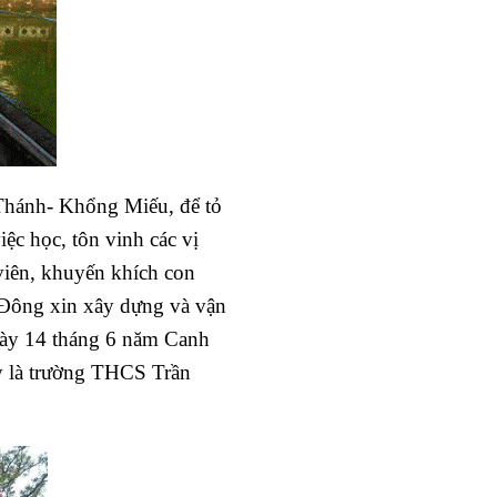
n Thánh- Khổng Miếu, để tỏ
ệc học, tôn vinh các vị
viên, khuyến khích con
à Đông xin xây dựng và vận
gày 14 tháng 6 năm Canh
y là trường THCS Trần