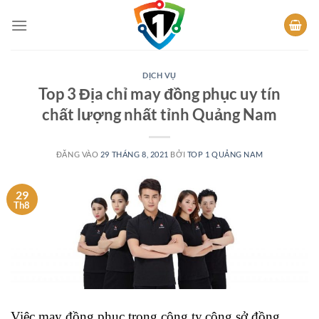
Bỏ
qua
nội
dung
DỊCH VỤ
Top 3 Địa chỉ may đồng phục uy tín
chất lượng nhất tỉnh Quảng Nam
ĐĂNG VÀO
29 THÁNG 8, 2021
BỞI
TOP 1 QUẢNG NAM
29
Th8
Việc may đồng phục trong công ty,công sở,đồng