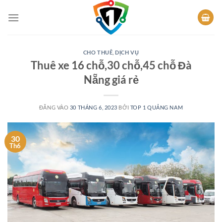
Bỏ
qua
nội
dung
CHO THUÊ
,
DỊCH VỤ
Thuê xe 16 chỗ,30 chỗ,45 chỗ Đà
Nẵng giá rẻ
ĐĂNG VÀO
30 THÁNG 6, 2023
BỞI
TOP 1 QUẢNG NAM
30
Th6