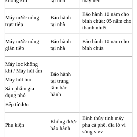
tại nhà
máy nén
không khí
Bảo hành 10 năm cho
Bảo hành
Máy nước nóng
bình chứa; 05 năm cho
tại nhà
trực tiếp
thanh nhiệt
Bảo hành
Bảo hành 10 năm cho
Máy nước nóng
tại nhà
bình chứa
gián tiếp
Máy lọc không
khí / Máy hút ẩm
Bảo hành
Máy hút bụi
tại
trung
tâm bảo
Sản phẩm gia
hành
dụng nhỏ
Bếp từ đơn
Bình thủy tinh máy
Không được
pha cà phê, đĩa lò vi
Phụ kiện
bảo hành
sóng v.vv