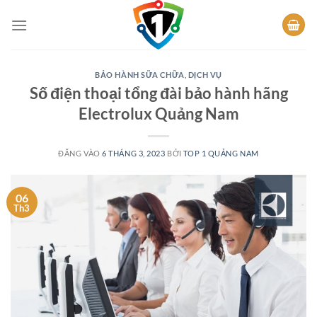
Bỏ
qua
nội
dung
BẢO HÀNH SỮA CHỮA
,
DỊCH VỤ
Số điện thoại tổng đài bảo hành hãng
Electrolux Quảng Nam
ĐĂNG VÀO
6 THÁNG 3, 2023
BỞI
TOP 1 QUẢNG NAM
06
Th3