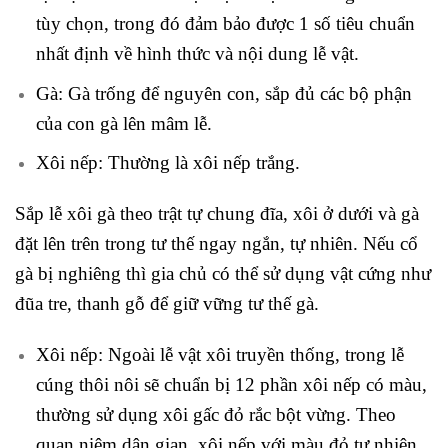
tùy chọn, trong đó đảm bảo được 1 số tiêu chuẩn
nhất định về hình thức và nội dung lễ vật.
Gà: Gà trống để nguyên con, sắp đủ các bộ phận
của con gà lên mâm lễ.
Xôi nếp: Thường là xôi nếp trắng.
Sắp lễ xôi gà theo trật tự chung đĩa, xôi ở dưới và gà
đặt lên trên trong tư thế ngay ngắn, tự nhiên. Nếu cổ
gà bị nghiêng thì gia chủ có thể sử dụng vật cứng như
đũa tre, thanh gỗ để giữ vững tư thế gà.
Xôi nếp: Ngoài lễ vật xôi truyền thống, trong lễ
cúng thôi nôi sẽ chuẩn bị 12 phần xôi nếp có màu,
thường sử dụng xôi gấc đỏ rắc bột vừng. Theo
quan niệm dân gian, xôi nếp với màu đỏ tự nhiên,