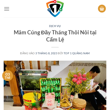
Bỏ
qua
nội
dung
DỊCH VỤ
Mâm Cúng Đầy Tháng Thôi Nôi tại
Cẩm Lệ
ĐĂNG VÀO
3 THÁNG 8, 2023
BỞI
TOP 1 QUẢNG NAM
03
Th8