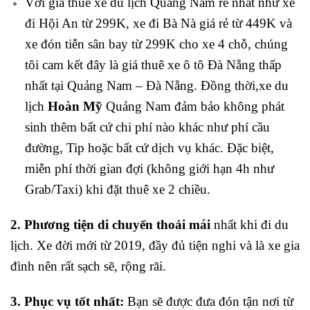
Với giá thuê xe du lịch Quảng Nam rẻ nhất như xe
đi Hội An từ 299K, xe đi Bà Nà giá rẻ từ 449K và
xe đón tiễn sân bay từ 299K cho xe 4 chỗ, chúng
tôi cam kết đây là giá thuê xe ô tô Đà Nẵng thấp
nhất tại Quảng Nam – Đà Nẵng. Đồng thời,xe du
lịch
Hoàn Mỹ
Quảng Nam đảm bảo không phát
sinh thêm bất cứ chi phí nào khác như phí cầu
đường, Tip hoặc bất cứ dịch vụ khác. Đặc biệt,
miễn phí thời gian đợi (không giới hạn 4h như
Grab/Taxi) khi đặt thuê xe 2 chiều.
2. Phương tiện di chuyển thoải mái
nhất khi đi du
lịch. Xe đời mới từ 2019, đầy đủ tiện nghi và là xe gia
đình nên rất sạch sẽ, rộng rãi.
3. Phục vụ tốt nhất:
Bạn sẽ được đưa đón tận nơi từ