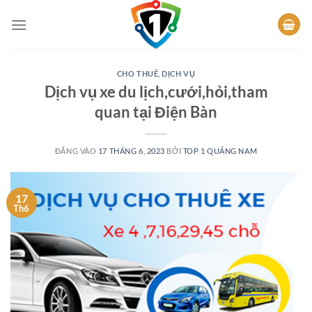
Bỏ
qua
nội
dung
CHO THUÊ
,
DỊCH VỤ
Dịch vụ xe du lịch,cưới,hỏi,tham
quan tại Điện Bàn
ĐĂNG VÀO
17 THÁNG 6, 2023
BỞI
TOP 1 QUẢNG NAM
17
Th6