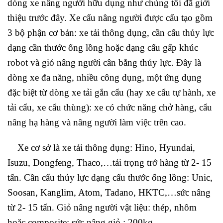
dòng xe nâng người hữu dụng như chúng tôi đã giới
thiệu trước đây. Xe cẩu nâng người được cấu tạo gồm
3 bộ phận cơ bản: xe tải thông dụng, cần cẩu thủy lực
dạng cần thước ống lồng hoặc dạng cẩu gấp khúc
robot và giỏ nâng người cân bằng thủy lực. Đây là
dòng xe đa năng, nhiều công dụng, một ứng dụng
đặc biệt từ dòng xe tải gắn cẩu (hay xe cẩu tự hành, xe
tải cẩu, xe cẩu thùng): xe có chức năng chở hàng, cẩu
nâng hạ hàng và nâng người làm việc trên cao.
Xe cơ sở là xe tải thông dụng: Hino, Hyundai,
Isuzu, Dongfeng, Thaco,…tải trọng trở hàng từ 2- 15
tấn. Cần cẩu thủy lực dạng cẩu thước ống lồng: Unic,
Soosan, Kanglim, Atom, Tadano, HKTC,…sức nâng
từ 2- 15 tấn. Giỏ nâng người vật liệu: thép, nhôm
hoặc composite; sức nâng giỏ : 200kg.