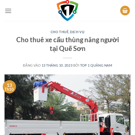
Bỏ
qua
nội
dung
CHO THUÊ
,
DỊCH VỤ
Cho thuê xe cẩu thùng nâng người
tại Quế Sơn
ĐĂNG VÀO
13 THÁNG 10, 2023
BỞI
TOP 1 QUẢNG NAM
13
Th10