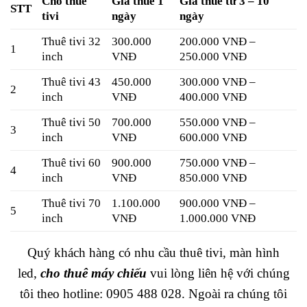
Cho thuê
Giá thuê 1
Giá thuê từ 3 – 10
STT
tivi
ngày
ngày
Thuê tivi 32
300.000
200.000 VNĐ –
1
inch
VNĐ
250.000 VNĐ
Thuê tivi 43
450.000
300.000 VNĐ –
2
inch
VNĐ
400.000 VNĐ
Thuê tivi 50
700.000
550.000 VNĐ –
3
inch
VNĐ
600.000 VNĐ
Thuê tivi 60
900.000
750.000 VNĐ –
4
inch
VNĐ
850.000 VNĐ
Thuê tivi 70
1.100.000
900.000 VNĐ –
5
inch
VNĐ
1.000.000 VNĐ
Quý khách hàng có nhu cầu thuê tivi, màn hình
led,
cho thuê
máy chiếu
vui lòng liên hệ với chúng
tôi theo hotline:
0905 488 028
. Ngoài ra chúng tôi