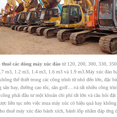
 thuê các dòng máy xúc đào
từ 120, 200, 300, 330, 350
0.7 m3, 1.2 m3, 1.4 m3, 1.6 m3 và 1.9 m3.Máy xúc đào bá
hông thể thiết trong các công trình từ nhỏ đến lớn, đặc b
g sân bay, đường cao tốc, sân golf….và rất nhiều công trì
công phải đầu tư một khoản chi phí rất lớn và câu hỏi đặt r
được liên tục nên việc mua máy xúc có hiệu quả hay khôn
cho thuê máy xúc đào bánh xích, bánh lốp nhằm đáp ứng đủ