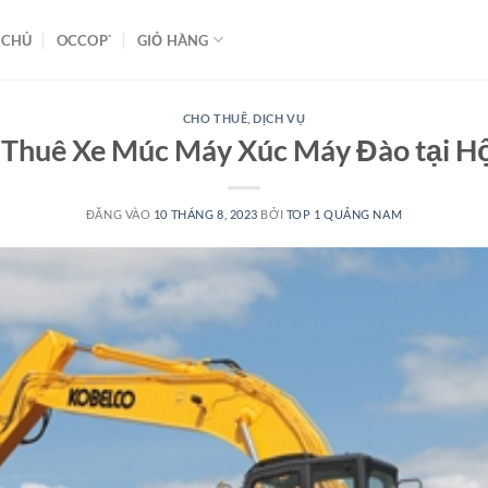
 CHỦ
OCCOP`
GIỎ HÀNG
CHO THUÊ
,
DỊCH VỤ
 Thuê Xe Múc Máy Xúc Máy Đào tại Hộ
ĐĂNG VÀO
10 THÁNG 8, 2023
BỞI
TOP 1 QUẢNG NAM