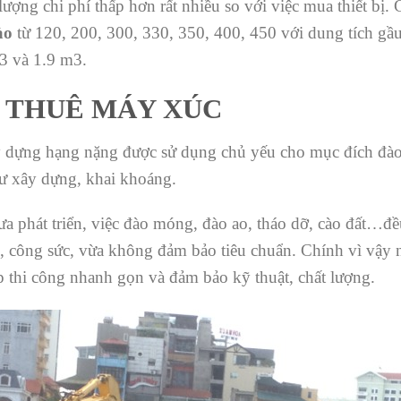
lượng chi phí thấp hơn rất nhiều so với việc mua thiết bị
ào
từ 120, 200, 300, 330, 350, 400, 450 với dung tích gầu
m3 và 1.9 m3.
 THUÊ MÁY XÚC
ựng hạng nặng được sử dụng chủ yếu cho mục đích đào b
hư xây dựng, khai khoáng.
 phát triển, việc đào móng, đào ao, tháo dỡ, cào đất…đề
, công sức, vừa không đảm bảo tiêu chuẩn. Chính vì vậy 
 thi công nhanh gọn và đảm bảo kỹ thuật, chất lượng.