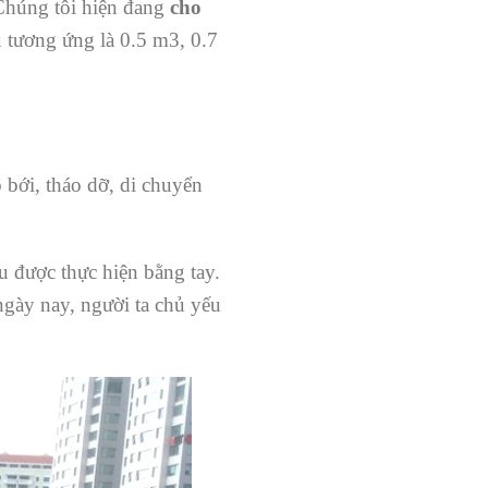
. Chúng tôi hiện đang
cho
 tương ứng là 0.5 m3, 0.7
ới, tháo dỡ, di chuyển
u được thực hiện bằng tay.
ngày nay, người ta chủ yếu