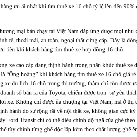
hàng ưu ái nhất khi tìm thuê xe 16 chỗ tỷ lệ lên đến 90%
hương mại bán chạy tại Việt Nam đáp ứng được mọi nhu 
inh tế, thoải mái, an toàn, ngoại thất cứng cáp. Đây là dòn
ưu tiên khi khách hàng tìm thuê xe hợp đồng 16 chỗ.
g xe cao cấp đang thịnh hành trong phân khúc thuê xe d
 là “Ông hoàng” khi khách hàng tìm thuê xe 16 chỗ giá rẻ
 xe du lịch 16 chỗ trong thị trường, thậm chí còn được 
doanh số bán ra của Toyota, chiếm được trọn sự yêu thích
ời xe. Không chỉ được ủa chuộng tại Việt Nam, mà ở thị 
h hành do sự rộng rãi về nội thất xe, không gian cực kỳ 
đây Ford Transit chỉ có thể điều chỉnh độ ngã của ghế theo
ó thể tùy chỉnh từng ghế độc lập kèm theo chất lượng ghế ê