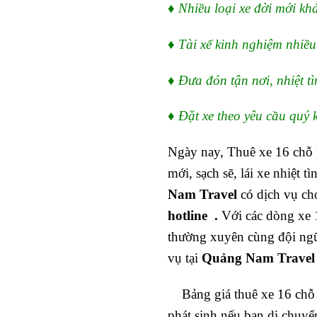
♦ Nhiều loại xe đời mới kh
♦ Tài xế kinh nghiệm nhiề
♦ Đưa đón tận nơi, nhiệt t
♦ Đặt xe theo yêu cầu quý 
Ngày nay, Thuê xe 16 chỗ p
mới, sạch sẽ, lái xe nhiệt t
Nam
Travel
có dịch vụ cho
hotline .
Với các dòng xe 1
thường xuyên cùng đội ngũ
vụ tại
Quảng Nam Travel
Bảng giá thuê xe 16 chỗ 
phát sinh nếu bạn di chuyển