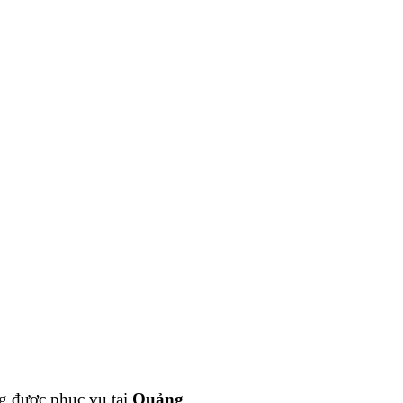
g được phục vụ tại
Quảng