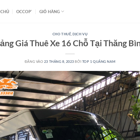
 CHỦ
OCCOP`
GIỎ HÀNG
CHO THUÊ
,
DỊCH VỤ
ảng Giá Thuê Xe 16 Chỗ Tại Thăng Bì
ĐĂNG VÀO
23 THÁNG 8, 2023
BỞI
TOP 1 QUẢNG NAM