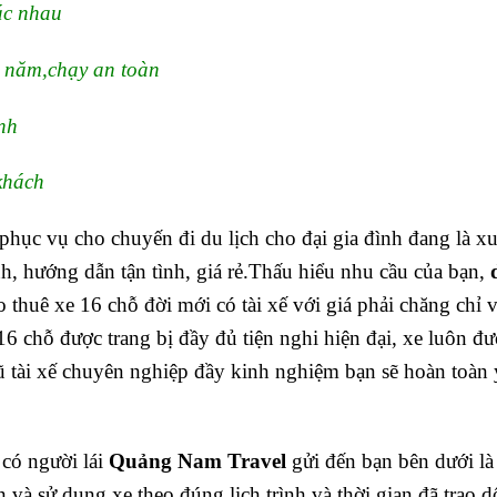
ác nhau
u năm,chạy an toàn
ình
khách
hục vụ cho chuyến đi du lịch cho đại gia đình đang là xu
ình, hướng dẫn tận tình, giá rẻ.Thấu hiểu nhu cầu của bạn,
d
 thuê xe 16 chỗ đời mới có tài xế với giá phải chăng chỉ 
6 chỗ được trang bị đầy đủ tiện nghi hiện đại, xe luôn đư
 tài xế chuyên nghiệp đầy kinh nghiệm bạn sẽ hoàn toàn 
có người lái
Quảng Nam Travel
gửi đến bạn bên dưới là
 và sử dụng xe theo đúng lịch trình và thời gian đã trao d