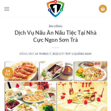
Bỏ
qua
nội
dung
ĂN UỐNG
Dịch Vụ Nấu Ăn Nấu Tiệc Tại Nhà
Cực Ngon Sơn Trà
ĐĂNG VÀO
14 THÁNG 7, 2022
BỞI
TOP 1 QUẢNG NAM
14
Th7