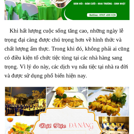
Khi hất lượng cuộc sống tăng cao, những ngày lễ
trọng đại càng được chú trọng hơn về hình thức và
chất lượng ẩm thực. Trong khi đó, không phải ai cũng
có điều kiện tổ chức tiệc tùng tại các nhà hàng sang
trọng. Vì lý do này, các dịch vụ nấu tiệc tại nhà ra đời
và được sử dụng phổ biến hiện nay.