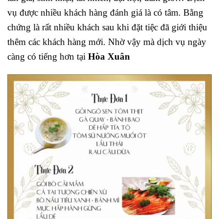
vụ được nhiều khách hàng đánh giá là có tâm. Bằng
chứng là rất nhiều khách sau khi đặt tiệc đã giới thiệu
thêm các khách hàng mới. Nhờ vậy mà dịch vụ ngày
càng có tiếng hơn tại
Hòa Xuân