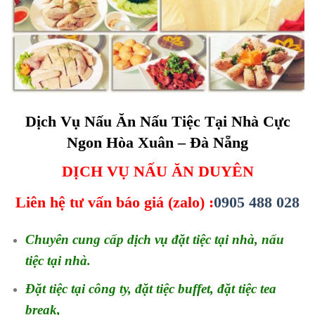
Dịch Vụ Nấu Ăn Nấu Tiệc Tại Nhà Cực
Ngon Hòa Xuân – Đà Nẵng
DỊCH VỤ NẤU ĂN DUYÊN
Liên hệ tư vấn báo giá (zalo) :
0905 488 028
Chuyên cung cấp dịch vụ đặt tiệc tại nhà, nấu
tiệc tại nhà.
Đặt tiệc tại công ty, đặt tiệc buffet, đặt tiệc tea
break,