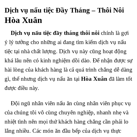
Dịch vụ nấu tiệc Đầy Tháng – Thôi Nôi
Hòa Xuân
Dịch vụ nấu tiệc đầy tháng thôi nôi
chính là gợi
ý lý tưởng cho những ai đang tìm kiếm dịch vụ nấu
tiệc tại nhà chất lượng. Dịch vụ này cũng hoạt động
khá lâu nên có kinh nghiệm dồi dào. Để nhận được sự
hài lòng của khách hàng là cả quá trình chẳng dễ dàng
gì, thế nhưng dịch vụ nấu ăn tại
Hòa Xuân
đã làm tốt
được điều này.
Đội ngũ nhân viên nấu ăn cùng nhân viên phục vụ
của chúng tôi vô cùng chuyên nghiệp, nhanh nhẹ và
nhiệt tình nên mọi thứ khách hàng chẳng cần phải lo
lắng nhiều. Các món ăn đầu bếp của dịch vụ thực