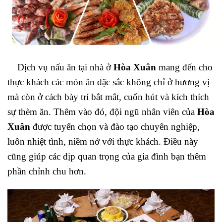
Dịch vụ nấu ăn tại nhà ở
Hòa Xuân
mang đến cho
thực khách các món ăn đặc sắc không chỉ ở hương vị
mà còn ở cách bày trí bắt mắt, cuốn hút và kích thích
sự thèm ăn. Thêm vào đó, đội ngũ nhân viên của
Hòa
Xuân
được tuyển chọn và đào tạo chuyên nghiệp,
luôn nhiệt tình, niềm nở với thực khách. Điều này
cũng giúp các dịp quan trọng của gia đình bạn thêm
phần chỉnh chu hơn.