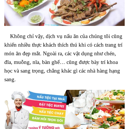
Không chỉ vậy, dịch vụ nấu ăn của chúng tôi cũng
khiến nhiều thực khách thích thú khi có cách trang trí
món ăn đẹp mắt. Ngoài ra, các vật dụng như chén,
đĩa, muỗng, nĩa, bàn ghế… cũng được bày trí khoa
học và sang trọng, chẳng khác gì các nhà hàng hạng
sang.