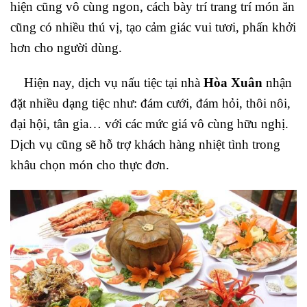
hiện cũng vô cùng ngon, cách bày trí trang trí món ăn
cũng có nhiều thú vị, tạo cảm giác vui tươi, phấn khởi
hơn cho người dùng.
Hiện nay, dịch vụ nấu tiệc tại nhà
Hòa Xuân
nhận
đặt nhiều dạng tiệc như: đám cưới, đám hỏi, thôi nôi,
đại hội, tân gia… với các mức giá vô cùng hữu nghị.
Dịch vụ cũng sẽ hỗ trợ khách hàng nhiệt tình trong
khâu chọn món cho thực đơn.