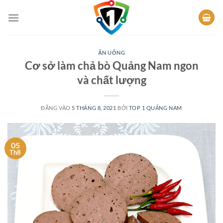
Bỏ
qua
nội
dung
ĂN UỐNG
Cơ sở làm chả bò Quảng Nam ngon
và chất lượng
ĐĂNG VÀO
5 THÁNG 8, 2021
BỞI
TOP 1 QUẢNG NAM
05
Th8