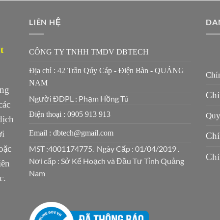
LIÊN HỆ
DA
t
CÔNG TY TNHH TMDV DBTECH
Địa chỉ : 42 Trần Qúy Cáp - Điện Bàn - QUẢNG
Chí
NAM
ung
Chí
Người ĐDPL : Phạm Hồng Tú
các
Điện thoại : 0905 913 913
Quy 
dịch
ời
Email : dbtech@gmail.com
Chí
oặc
MST :4001174775. Ngày Cấp : 01/04/2019 .
Chí
Nơi cấp : Sở Kế Hoạch và Đầu Tư Tỉnh Quảng
iên
Nam
c.