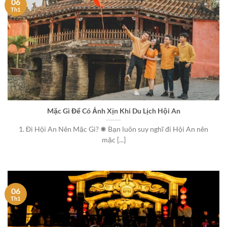
06
Th1
Mặc Gì Để Có Ảnh Xịn Khi Du Lịch Hội An
1. Đi Hội An Nên Mặc Gì? ✺ Bạn luôn suy nghĩ đi Hội An nên
mặc [...]
06
Th1