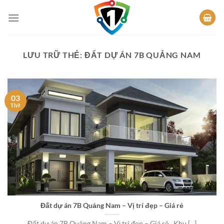
Bỏ
qua
nội
dung
LƯU TRỮ THẺ:
ĐẤT DỰ ÁN 7B QUẢNG NAM
03
Th9
Đất dự án 7B Quảng Nam – Vị trí đẹp – Giá rẻ
Đất dự án 7B Quảng Nam – Vị trí đẹp – Giá rẻ Khu [...]