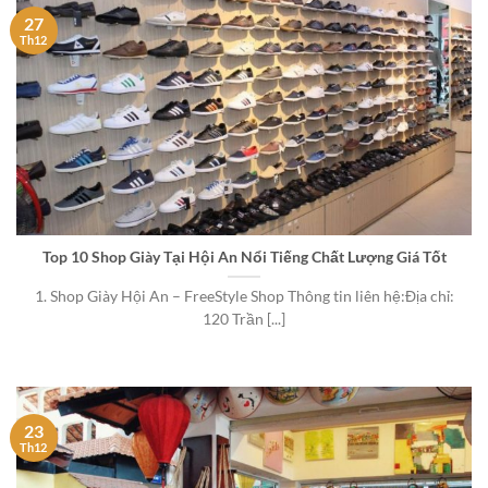
27
Th12
Top 10 Shop Giày Tại Hội An Nổi Tiếng Chất Lượng Giá Tốt
1. Shop Giày Hội An – FreeStyle Shop Thông tin liên hệ:Địa chỉ:
120 Trần [...]
23
Th12