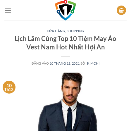
Bỏ
qua
nội
dung
CỬA HÀNG
,
SHOPPING
Lịch Lãm Cùng Top 10 Tiệm May Áo
Vest Nam Hot Nhất Hội An
ĐĂNG VÀO
10 THÁNG 12, 2021
BỞI
KIMCHI
10
Th12