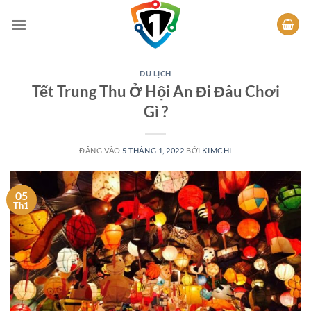
Bỏ
qua
nội
dung
DU LỊCH
Tết Trung Thu Ở Hội An Đi Đâu Chơi
Gì ?
ĐĂNG VÀO
5 THÁNG 1, 2022
BỞI
KIMCHI
05
Th1