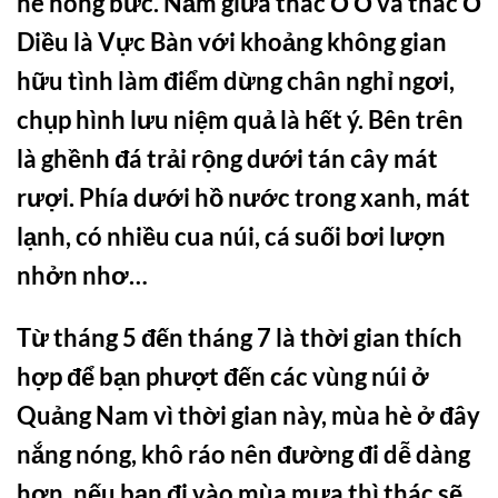
hè nóng bức. Nằm giữa thác Ồ Ồ và thác Ổ
Diều là Vực Bàn với khoảng không gian
hữu tình làm điểm dừng chân nghỉ ngơi,
chụp hình lưu niệm quả là hết ý. Bên trên
là ghềnh đá trải rộng dưới tán cây mát
rượi. Phía dưới hồ nước trong xanh, mát
lạnh, có nhiều cua núi, cá suối bơi lượn
nhởn nhơ…
Từ tháng 5 đến tháng 7 là thời gian thích
hợp để bạn phượt đến các vùng núi ở
Quảng Nam vì thời gian này, mùa hè ở đây
nắng nóng, khô ráo nên đường đi dễ dàng
hơn, nếu bạn đi vào mùa mưa thì thác sẽ