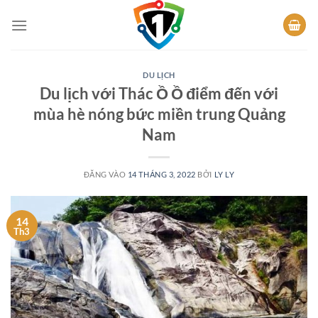
Bỏ
qua
nội
dung
DU LỊCH
Du lịch với Thác Ồ Ồ điểm đến với
mùa hè nóng bức miền trung Quảng
Nam
ĐĂNG VÀO
14 THÁNG 3, 2022
BỞI
LY LY
14
Th3