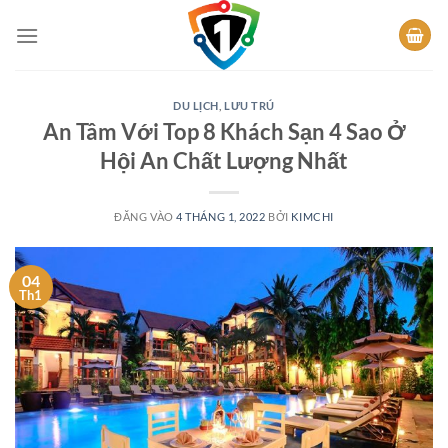
Bỏ
qua
nội
dung
DU LỊCH
,
LƯU TRÚ
An Tâm Với Top 8 Khách Sạn 4 Sao Ở
Hội An Chất Lượng Nhất
ĐĂNG VÀO
4 THÁNG 1, 2022
BỞI
KIMCHI
04
Th1