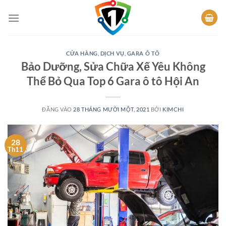
Bỏ
qua
nội
dung
CỬA HÀNG
,
DỊCH VỤ
,
GARA Ô TÔ
Bảo Dưỡng, Sửa Chữa Xế Yêu Không
Thể Bỏ Qua Top 6 Gara ô tô Hội An
ĐĂNG VÀO
28 THÁNG MƯỜI MỘT, 2021
BỞI
KIMCHI
28
Th11