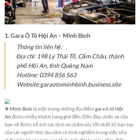
1. Gara Ô Tô Hội An – Minh Bình
Thông tin liên hệ:
Địa chỉ: 198 Lý Thái Tổ, Cẩm Châu, thành
phố Hội An, tỉnh Quảng Nam
Hotline: 0394 856 563
Website:garaotominhbinh.business.site
✺
Minh Bình
là một trong những địa điểm
gara ô tô Hội
An
được nhiều khách hàng ghé đến. Đến đây, chiếc xe của
bạn sẽ được hỗ trợ các dịch vụ chăm sóc tốt nhất từ bàn tay
của các người thợ lâu năm có kinh nghiệm trong việc sửa
chữa bảo trì các loại xe ô tô du lịch, đại tu máy, gầm, điện,