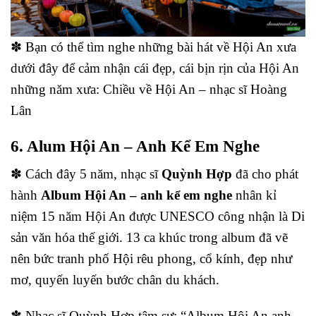
✽ Bạn có thể tìm nghe những bài hát về Hội An xưa
dưới đây để cảm nhận cái đẹp, cái bịn rịn của Hội An
những năm xưa: Chiều về Hội An – nhạc sĩ Hoàng
Lân
6. Alum Hội An – Anh Kể Em Nghe
✽ Cách đây 5 năm, nhạc sĩ
Quỳnh Hợp
đã cho phát
hành
Album Hội An – anh kể em nghe
nhân kỉ
niệm 15 năm Hội An được UNESCO công nhận là Di
sản văn hóa thế giới. 13 ca khúc trong album đã vẽ
nên bức tranh phố Hội rêu phong, cổ kính, đẹp như
mơ, quyến luyến bước chân du khách.
✽ Nhạc sĩ Quỳnh Hợp tâm sự: “Album Hội An anh