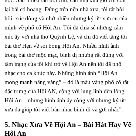
học. Sau nhiều lần đổi chủ, căn nhà xưa giờ chỉ còn
lại bãi cỏ hoang. Đứng trên nền nhà xưa, tôi rất bồi
hồi, xúc động và nhớ nhiều những ký ức xưa cũ của
mình về phố cổ Hội An. Tôi đã chia sẻ những cảm
xúc ấy với nhà thơ Quỳnh Lệ, và chị đã viết tặng tôi
bài thơ Hẹn về soi bóng Hội An. Nhiều hình ảnh
trong bài thơ mộc mạc, bình dị nhưng rất đúng với
tâm trạng của tôi khi trở về Hội An nên tôi đã phổ
nhạc cho ca khúc này. Những hình ảnh “Hội An
mong manh nắng vàng” – đó là màu vàng phố cổ rất
đặc trưng của Hội AN, cộng với lung linh đèn lồng
Hội An – những hình ảnh ấy cộng với những ký ức
xưa đã giúp tôi viết bản nhạc bình dị và gợi nhắc”.
5. Nhạc Xưa Về Hội An – Bài Hát Hay Về
Hội An