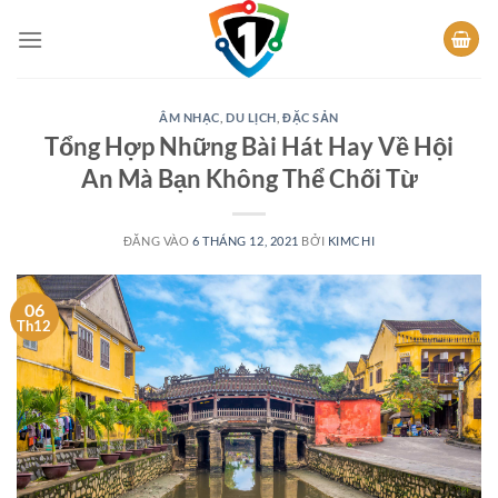
Bỏ
qua
nội
dung
ÂM NHẠC
,
DU LỊCH
,
ĐẶC SẢN
Tổng Hợp Những Bài Hát Hay Về Hội
An Mà Bạn Không Thể Chối Từ
ĐĂNG VÀO
6 THÁNG 12, 2021
BỞI
KIMCHI
06
Th12