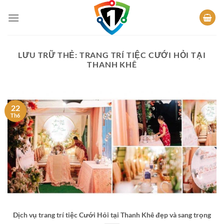
Bỏ
qua
nội
dung
LƯU TRỮ THẺ:
TRANG TRÍ TIỆC CƯỚI HỎI TẠI
THANH KHÊ
22
Th6
Dịch vụ trang trí tiệc Cưới Hỏi tại Thanh Khê đẹp và sang trọng