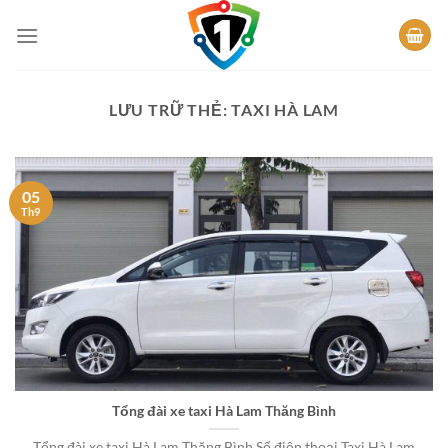
Bỏ
qua
nội
dung
LƯU TRỮ THẺ:
TAXI HÀ LAM
05
Th9
Tổng đài xe taxi Hà Lam Thăng Bình
Tổng đài xe taxi Hà Lam Thăng Bình Số điện thoại Taxi Hà Lam