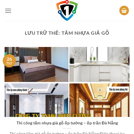
Bỏ
qua
nội
dung
LƯU TRỮ THẺ:
TẤM NHỰA GIẢ GỖ
26
Th7
Thi công tấm nhựa giả gỗ ốp tường – ốp trần Đà Nẵng
Thi công tấm giả gỗ ốp tường – ốp trần Đà Nẵng Điện thoại tư