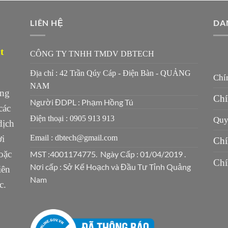
LIÊN HỆ
DA
t
CÔNG TY TNHH TMDV DBTECH
Địa chỉ : 42 Trần Qúy Cáp - Điện Bàn - QUẢNG
Chí
NAM
ung
Chí
Người ĐDPL : Phạm Hồng Tú
các
Điện thoại : 0905 913 913
Quy 
dịch
ời
Email : dbtech@gmail.com
Chí
oặc
MST :4001174775. Ngày Cấp : 01/04/2019 .
Chí
Nơi cấp : Sở Kế Hoạch và Đầu Tư Tỉnh Quảng
iên
Nam
c.