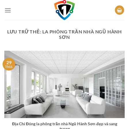
Bỏ
qua
nội
dung
LƯU TRỮ THẺ:
LA PHÔNG TRẦN NHÀ NGŨ HÀNH
SƠN
29
Th11
Địa Chỉ Đóng la phông trần nhà Ngũ Hành Sơn đẹp và sang
trọng