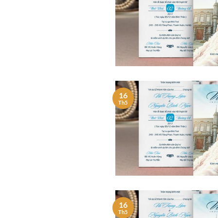
16
Th5
16
Th5