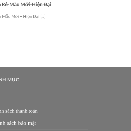
iá Rẻ-Mẫu Mới-Hiện Đại
n Mẫu Mới – Hiện Đại [...]
NH MỤC
nh sách thanh toán
nh sách bảo mật