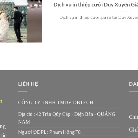
Dịch vụ in thiệp cưới Duy Xuyên G
Dịch vụ in thiệp cưới giá rẻ tại Duy Xuyê
LIÊN HỆ
DA
t
CÔNG TY TNHH TMDV DBTECH
Địa chỉ : 42 Trần Qúy Cáp - Điện Bàn - QUẢNG
Chí
NAM
ung
Chí
Người ĐDPL : Phạm Hồng Tú
các