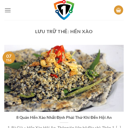
Bỏ
qua
nội
dung
LƯU TRỮ THẺ:
HẾN XÀO
07
Th1
8 Quán Hến Xào Nhất Định Phải Thử Khi Đến Hội An
1. Bà Già – Hến Xào Hội An Thông tin liên hệ:Địa chỉ: Thôn 1, [...]