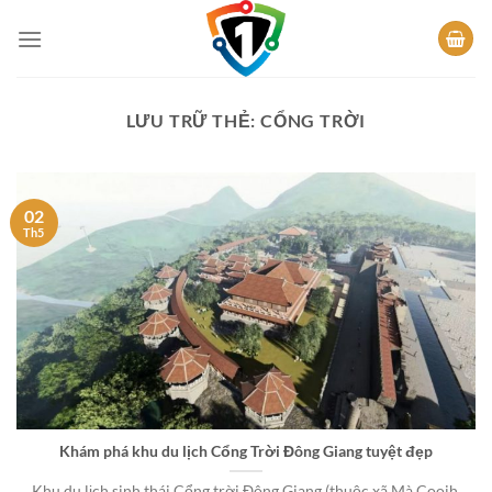
Bỏ
qua
nội
dung
LƯU TRỮ THẺ:
CỔNG TRỜI
02
Th5
Khám phá khu du lịch Cổng Trời Đông Giang tuyệt đẹp
Khu du lịch sinh thái Cổng trời Đông Giang (thuộc xã Mà Cooih,