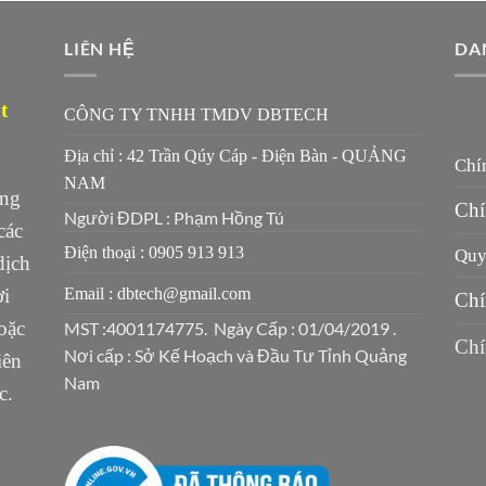
LIÊN HỆ
DA
t
CÔNG TY TNHH TMDV DBTECH
Địa chỉ : 42 Trần Qúy Cáp - Điện Bàn - QUẢNG
Chí
NAM
ung
Chí
Người ĐDPL : Phạm Hồng Tú
các
Điện thoại : 0905 913 913
Quy 
dịch
ời
Email : dbtech@gmail.com
Chí
oặc
MST :4001174775. Ngày Cấp : 01/04/2019 .
Chí
Nơi cấp : Sở Kế Hoạch và Đầu Tư Tỉnh Quảng
iên
Nam
c.